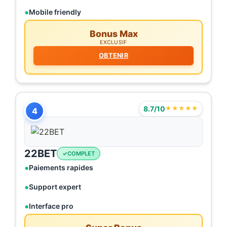
Mobile friendly
Bonus Max
EXCLUSIF
OBTENIR
8.7/10
★★★★★
4
22BET
COMPLET
Paiements rapides
Support expert
Interface pro