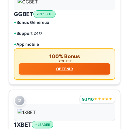
GGBET
N°1 SITE
Bonus Généreux
Support 24/7
App mobile
100% Bonus
EXCLUSIF
OBTENIR
9.1/10
★★★★★
2
1XBET
LEADER