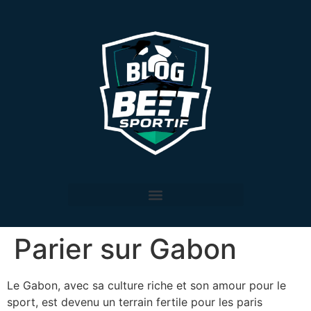
Parier sur Gabon
Le Gabon, avec sa culture riche et son amour pour le
sport, est devenu un terrain fertile pour les paris