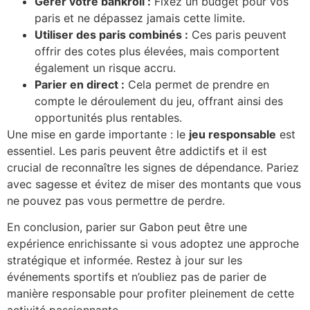
Gérer votre bankroll :
Fixez un budget pour vos
paris et ne dépassez jamais cette limite.
Utiliser des paris combinés :
Ces paris peuvent
offrir des cotes plus élevées, mais comportent
également un risque accru.
Parier en direct :
Cela permet de prendre en
compte le déroulement du jeu, offrant ainsi des
opportunités plus rentables.
Une mise en garde importante : le
jeu responsable
est
essentiel. Les paris peuvent être addictifs et il est
crucial de reconnaître les signes de dépendance. Pariez
avec sagesse et évitez de miser des montants que vous
ne pouvez pas vous permettre de perdre.
En conclusion, parier sur Gabon peut être une
expérience enrichissante si vous adoptez une approche
stratégique et informée. Restez à jour sur les
événements sportifs et n’oubliez pas de parier de
manière responsable pour profiter pleinement de cette