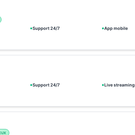
Support 24/7
App mobile
Support 24/7
Live streaming
EUX