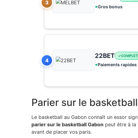
3
Gros bonus
22BET
COMPLET
4
Paiements rapides
Parier sur le basketba
Le basketball au Gabon connaît un essor signi
parier sur le basketball Gabon
peut être à la
avant de placer vos paris.