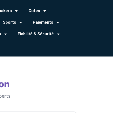
makers
Cotes
Sports
Paiements
s
Fiabilité & Sécurité
bon
perts