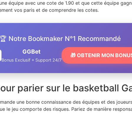
une équipe avec une cote de 1.90 et que cette équipe gagn
sement vos paris et de comprendre les cotes.
🏆 Notre Bookmaker N°1 Recommandé
GGBet
🎁 OBTENIR MON BONU
Bonus Exclusif + Support 24/7
pour parier sur le basketball 
ande une bonne connaissance des équipes et des joueurs, a
 que le jeu comporte des risques. Pariez de manière respons