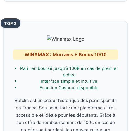
TOP 2
WINAMAX : Mon avis + Bonus 100€
Pari remboursé jusqu'à 100€ en cas de premier
échec
Interface simple et intuitive
Fonction Cashout disponible
Betclic est un acteur historique des paris sportifs
en France. Son point fort : une plateforme ultra-
accessible et idéale pour les débutants. Grâce à
son offre de remboursement de 100€ en cas de
premier pari perdant, les nouveaux joueurs