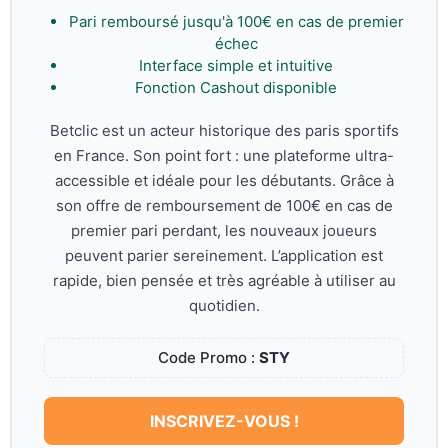
Pari remboursé jusqu'à 100€ en cas de premier
échec
Interface simple et intuitive
Fonction Cashout disponible
Betclic est un acteur historique des paris sportifs
en France. Son point fort : une plateforme ultra-
accessible et idéale pour les débutants. Grâce à
son offre de remboursement de 100€ en cas de
premier pari perdant, les nouveaux joueurs
peuvent parier sereinement. L’application est
rapide, bien pensée et très agréable à utiliser au
quotidien.
Code Promo :
STY
INSCRIVEZ-VOUS !