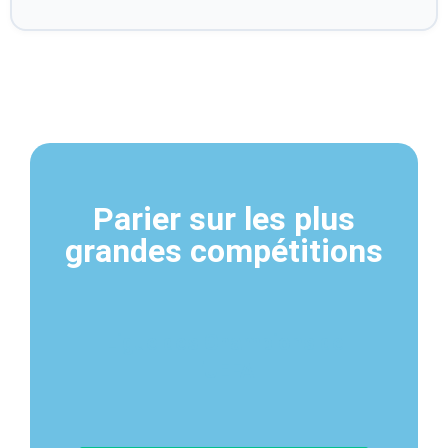
Parier sur les plus
grandes compétitions
Ligue des Champions de
l'UEFA