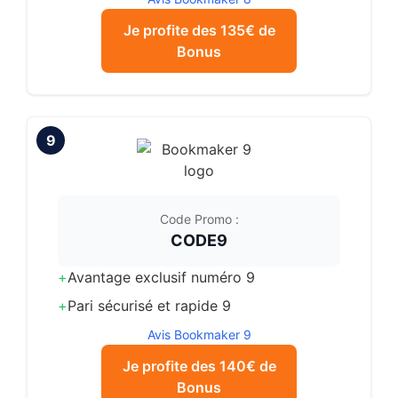
Je profite des 135€ de
Bonus
9
Code Promo :
CODE9
+
Avantage exclusif numéro 9
+
Pari sécurisé et rapide 9
Avis Bookmaker 9
Je profite des 140€ de
Bonus