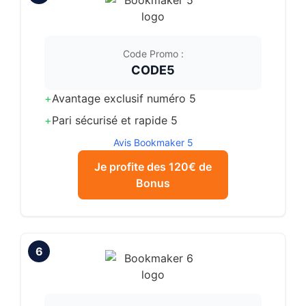
Code Promo :
CODE5
+
Avantage exclusif numéro 5
+
Pari sécurisé et rapide 5
Avis Bookmaker 5
Je profite des 120€ de
Bonus
6