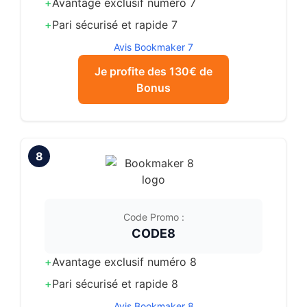
+
Avantage exclusif numéro 7
+
Pari sécurisé et rapide 7
Avis Bookmaker 7
Je profite des 130€ de
Bonus
8
Code Promo :
CODE8
+
Avantage exclusif numéro 8
+
Pari sécurisé et rapide 8
Avis Bookmaker 8