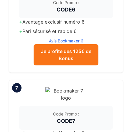
Code Promo :
CODE6
+
Avantage exclusif numéro 6
+
Pari sécurisé et rapide 6
Avis Bookmaker 6
Je profite des 125€ de
Bonus
7
Code Promo :
CODE7