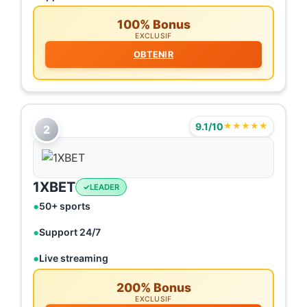
100% Bonus
EXCLUSIF
OBTENIR
9.1/10
★★★★★
2
1XBET
LEADER
50+ sports
Support 24/7
Live streaming
200% Bonus
EXCLUSIF