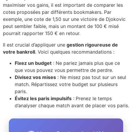
maximiser vos gains, il est important de comparer les
cotes proposées par différents bookmakers. Par
exemple, une cote de 1,50 sur une victoire de Djokovic
peut sembler faible, mais un montant de 100 € misé
pourrait rapporter 150 € en retour.
Il est crucial d’appliquer une
gestion rigoureuse de
votre bankroll
. Voici quelques recommandations :
Fixez un budget
: Ne pariez jamais plus que ce
que vous pouvez vous permettre de perdre.
Divisez vos mises
: Ne misez pas tout sur un seul
match. Répartissez votre budget sur plusieurs
paris.
Évitez les paris impulsifs
: Prenez le temps
d’analyser chaque match avant de placer vos paris.