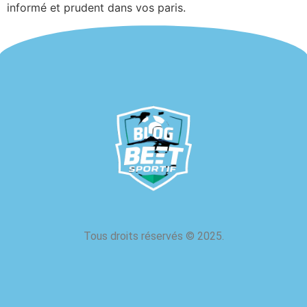
informé et prudent dans vos paris.
Tous droits réservés
©
2025.