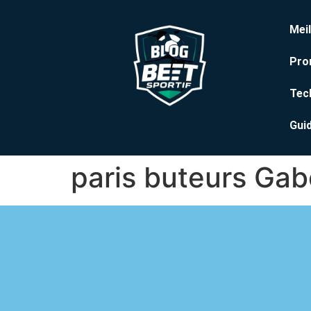
Meil
Pro
Tec
Gui
paris buteurs Ga