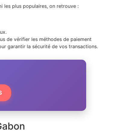
 les plus populaires, on retrouve :
ux.
ous de vérifier les méthodes de paiement
ur garantir la sécurité de vos transactions.
S
 Gabon