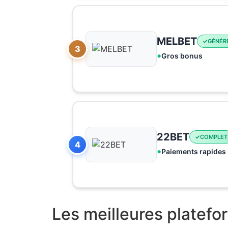
MELBET
GÉNÉR
3
Gros bonus
22BET
COMPLET
4
Paiements rapides
Les meilleures platefo