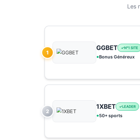
Les 
GGBET
N°1 SITE
1
Bonus Généreux
1XBET
LEADER
2
50+ sports