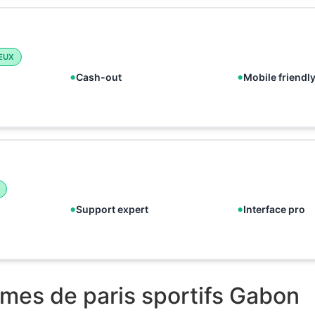
EUX
Cash-out
Mobile friendl
Support expert
Interface pro
rmes de paris sportifs Gabon