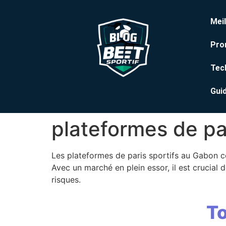
Meil
Pro
Tec
Gui
plateformes de pa
Les plateformes de paris sportifs au Gabon co
Avec un marché en plein essor, il est crucial
risques.
To