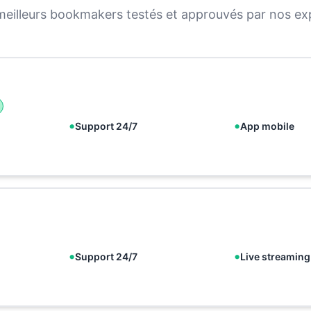
meilleurs bookmakers testés et approuvés par nos ex
Support 24/7
App mobile
Support 24/7
Live streaming