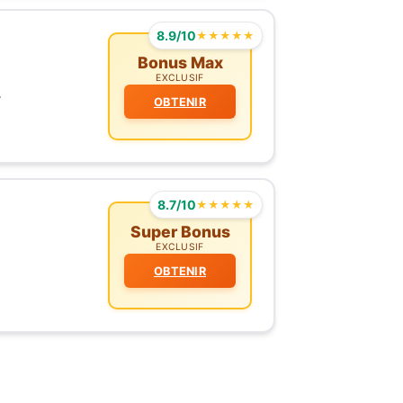
8.9/10
★★★★★
Bonus Max
EXCLUSIF
y
OBTENIR
8.7/10
★★★★★
Super Bonus
EXCLUSIF
OBTENIR