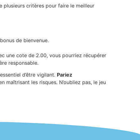
 plusieurs critères pour faire le meilleur
 bonus de bienvenue.
vec une cote de 2.00, vous pourriez récupérer
ère responsable.
ssentiel d’être vigilant.
Pariez
n maîtrisant les risques. N’oubliez pas, le jeu