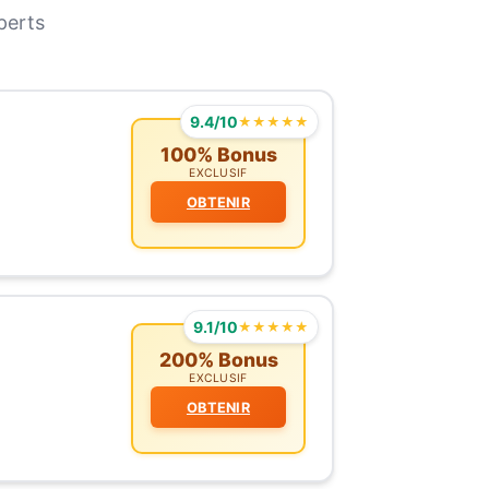
perts
9.4/10
★★★★★
100% Bonus
EXCLUSIF
OBTENIR
9.1/10
★★★★★
200% Bonus
EXCLUSIF
OBTENIR