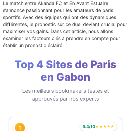
Le match entre Akanda FC et En Avant Estuaire
s’annonce passionnant pour les amateurs de paris
sportifs. Avec des équipes qui ont des dynamiques
différentes, le pronostic sur ce duel devient crucial pour
maximiser vos gains. Dans cet article, nous allons
examiner les facteurs clés à prendre en compte pour
établir un pronostic éclairé.
Top 4 Sites de Paris
en Gabon
Les meilleurs bookmakers testés et
approuvés par nos experts
9.4/10
★★★★★
1