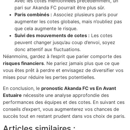
Avec les cotes mentionnées précédemment, un
pari sur Akanda FC pourrait être plus sûr.
Paris combinés :
Associez plusieurs paris pour
augmenter les cotes globales, mais n’oubliez pas
que cela augmente le risque.
Suivi des mouvements de cotes :
Les cotes
peuvent changer jusqu’au coup d’envoi, soyez
donc attentif aux fluctuations.
Néanmoins, gardez à l’esprit que parier comporte des
risques financiers
. Ne pariez jamais plus que ce que
vous êtes prêt à perdre et envisagez de diversifier vos
mises pour réduire les pertes potentielles.
En conclusion, le
pronostic Akanda FC vs En Avant
Estuaire
nécessite une analyse approfondie des
performances des équipes et des cotes. En suivant ces
conseils d’expert, vous augmenterez vos chances de
succès tout en restant prudent dans vos choix de paris.
Articles similaires :