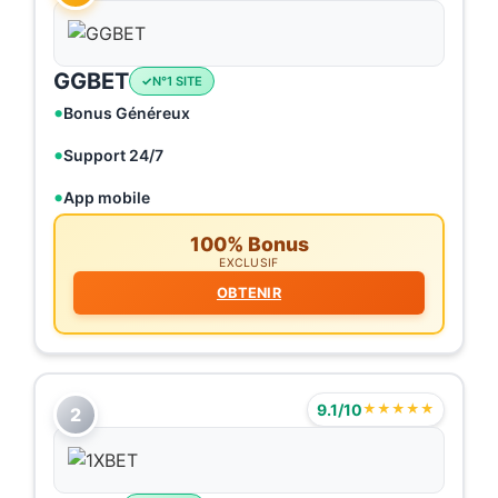
GGBET
N°1 SITE
Bonus Généreux
Support 24/7
App mobile
100% Bonus
EXCLUSIF
OBTENIR
9.1/10
★★★★★
2