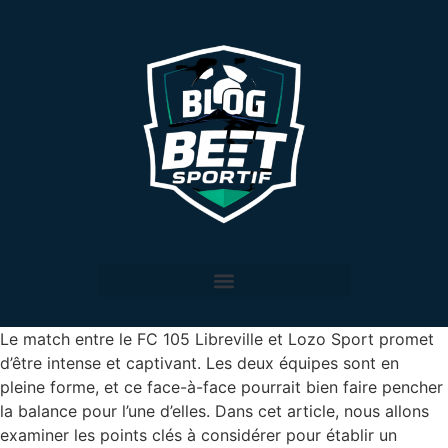
Le match entre le FC 105 Libreville et Lozo Sport promet
d’être intense et captivant. Les deux équipes sont en
pleine forme, et ce face-à-face pourrait bien faire pencher
la balance pour l’une d’elles. Dans cet article, nous allons
examiner les points clés à considérer pour établir un