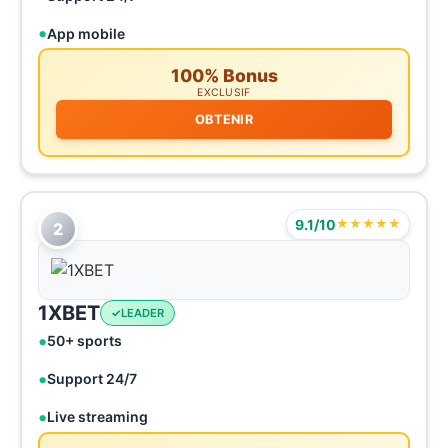
App mobile
100% Bonus
EXCLUSIF
OBTENIR
9.1/10
★★★★★
2
1XBET
LEADER
50+ sports
Support 24/7
Live streaming