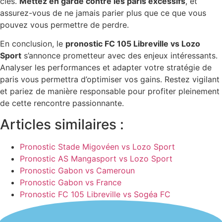
clés.
Mettez en garde contre les paris excessifs
, et
assurez-vous de ne jamais parier plus que ce que vous
pouvez vous permettre de perdre.
En conclusion, le
pronostic FC 105 Libreville vs Lozo
Sport
s’annonce prometteur avec des enjeux intéressants.
Analyser les performances et adapter votre stratégie de
paris vous permettra d’optimiser vos gains. Restez vigilant
et pariez de manière responsable pour profiter pleinement
de cette rencontre passionnante.
Articles similaires :
Pronostic Stade Migovéen vs Lozo Sport
Pronostic AS Mangasport vs Lozo Sport
Pronostic Gabon vs Cameroun
Pronostic Gabon vs France
Pronostic FC 105 Libreville vs Sogéa FC