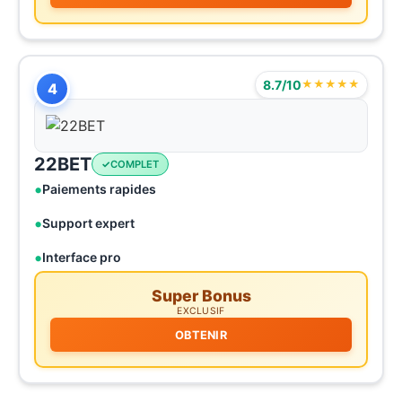
8.7/10
★★★★★
4
22BET
COMPLET
Paiements rapides
Support expert
Interface pro
Super Bonus
EXCLUSIF
OBTENIR