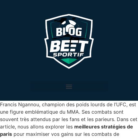
Francis Ngannou, champion des poids lourds de l’UFC, est
une figure emblématique du MMA. Ses combats sont
souvent très attendus par les fans et les parieurs. Dans cet
article, nous allons explorer les
meilleures stratégies de
paris
pour maximiser vos gains sur les combats de