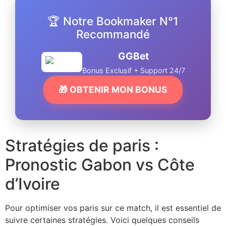
🏆 Notre Bookmaker N°1
Recommandé
GGBet
Bonus Exclusif + Support 24/7
🎁 OBTENIR MON BONUS
Stratégies de paris :
Pronostic Gabon vs Côte
d’Ivoire
Pour optimiser vos paris sur ce match, il est essentiel de
suivre certaines stratégies. Voici quelques conseils