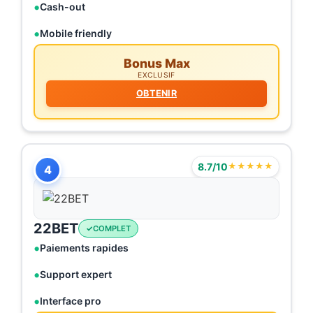
Cash-out
Mobile friendly
Bonus Max
EXCLUSIF
OBTENIR
8.7/10
★★★★★
4
22BET
COMPLET
Paiements rapides
Support expert
Interface pro