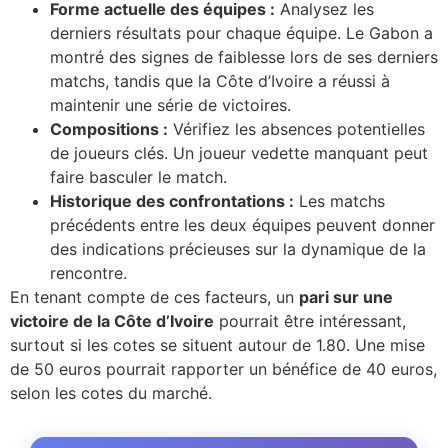
Forme actuelle des équipes :
Analysez les
derniers résultats pour chaque équipe. Le Gabon a
montré des signes de faiblesse lors de ses derniers
matchs, tandis que la Côte d’Ivoire a réussi à
maintenir une série de victoires.
Compositions :
Vérifiez les absences potentielles
de joueurs clés. Un joueur vedette manquant peut
faire basculer le match.
Historique des confrontations :
Les matchs
précédents entre les deux équipes peuvent donner
des indications précieuses sur la dynamique de la
rencontre.
En tenant compte de ces facteurs, un
pari sur une
victoire de la Côte d’Ivoire
pourrait être intéressant,
surtout si les cotes se situent autour de 1.80. Une mise
de 50 euros pourrait rapporter un bénéfice de 40 euros,
selon les cotes du marché.