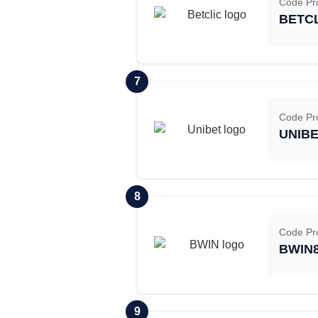
Code Pr
BETCL
7
Code Pr
UNIBE
8
Code Pr
BWIN
9