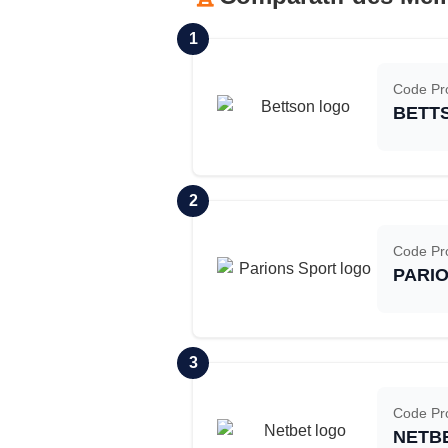
1
Code Pr
BETT
2
Code Pr
PARI
3
Code Pr
NETB