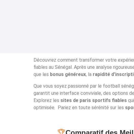
Découvrez comment transformer votre expéri
fiables au Sénégal. Après une analyse rigoureu
que les
bonus généreux
, la
rapidité d’inscript
Que vous soyez passionné par le football sénéga
garantit une interface conviviale, des options 
Explorez les
sites de paris sportifs fiables
qui
optimisée. Pariez en toute sérénité sur les
spo
🏆
Comparatif des Mei