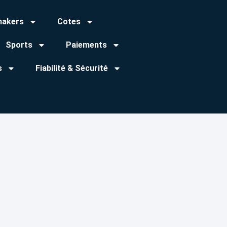
makers
Cotes
Sports
Paiements
s
Fiabilité & Sécurité