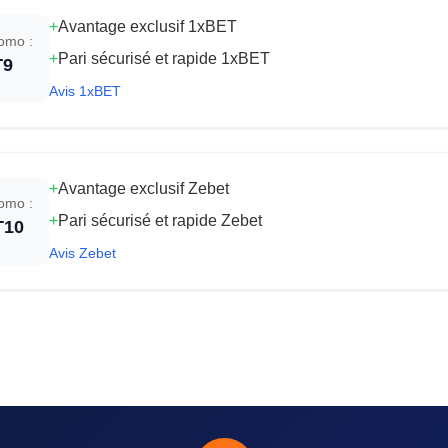
+
Avantage exclusif 1xBET
omo :
+
Pari sécurisé et rapide 1xBET
T9
Avis 1xBET
+
Avantage exclusif Zebet
omo :
+
Pari sécurisé et rapide Zebet
T10
Avis Zebet