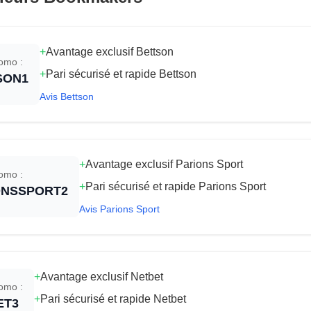
+
Avantage exclusif Bettson
omo :
+
Pari sécurisé et rapide Bettson
SON1
Avis Bettson
+
Avantage exclusif Parions Sport
omo :
+
Pari sécurisé et rapide Parions Sport
ONSSPORT2
Avis Parions Sport
+
Avantage exclusif Netbet
omo :
+
Pari sécurisé et rapide Netbet
ET3