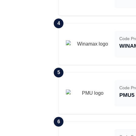
4
Code Pr
WINA
5
Code Pr
PMU5
6