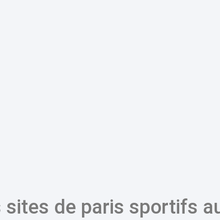
 sites de paris sportifs 