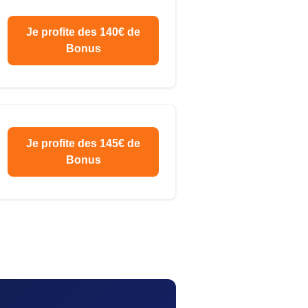
Je profite des 140€ de
Bonus
Je profite des 145€ de
Bonus