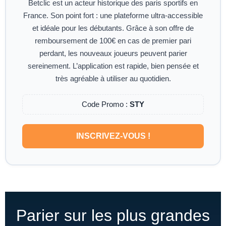
Betclic est un acteur historique des paris sportifs en
France. Son point fort : une plateforme ultra-accessible
et idéale pour les débutants. Grâce à son offre de
remboursement de 100€ en cas de premier pari
perdant, les nouveaux joueurs peuvent parier
sereinement. L’application est rapide, bien pensée et
très agréable à utiliser au quotidien.
Code Promo :
STY
INSCRIVEZ-VOUS !
Parier sur les plus grandes