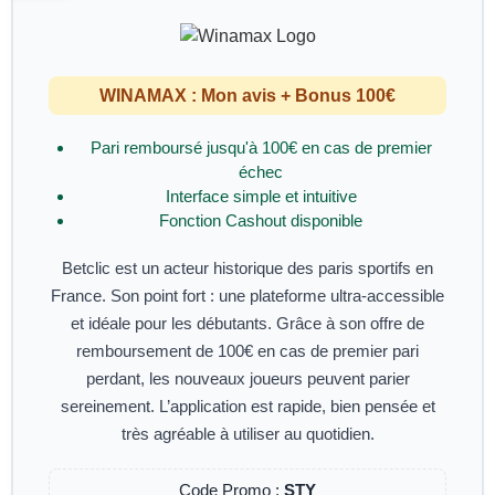
WINAMAX : Mon avis + Bonus 100€
Pari remboursé jusqu'à 100€ en cas de premier
échec
Interface simple et intuitive
Fonction Cashout disponible
Betclic est un acteur historique des paris sportifs en
France. Son point fort : une plateforme ultra-accessible
et idéale pour les débutants. Grâce à son offre de
remboursement de 100€ en cas de premier pari
perdant, les nouveaux joueurs peuvent parier
sereinement. L’application est rapide, bien pensée et
très agréable à utiliser au quotidien.
Code Promo :
STY