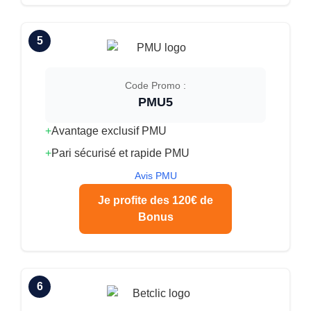
5
Code Promo :
PMU5
+
Avantage exclusif PMU
+
Pari sécurisé et rapide PMU
Avis PMU
Je profite des 120€ de
Bonus
6