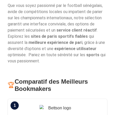
Que vous soyez passionné par le football sénégalais,
avide de compétitions locales ou impatient de parier
sur les championnats internationaux, notre sélection
garantit une interface conviviale, des options de
paiement sécurisées et un
service client réactif
.
Explorez les
sites de paris sportifs fiables
qui
assurent la
meilleure expérience de pari
, grâce à une
diversité d’options et une
expérience utilisateur
optimisée. Pariez en toute sérénité sur les
sports
qui
vous passionnent.
Comparatif des Meilleurs
🏆
Bookmakers
1