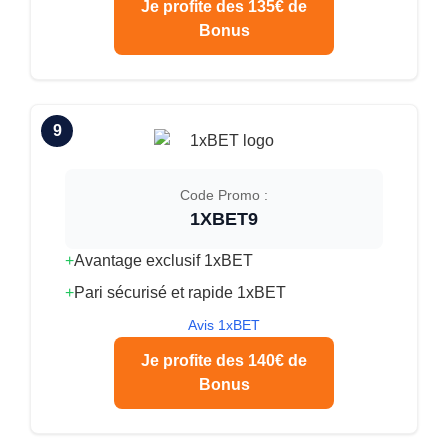
Je profite des 135€ de
Bonus
9
Code Promo :
1XBET9
+
Avantage exclusif 1xBET
+
Pari sécurisé et rapide 1xBET
Avis 1xBET
Je profite des 140€ de
Bonus