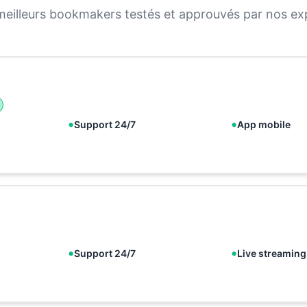
meilleurs bookmakers testés et approuvés par nos ex
Support 24/7
App mobile
Support 24/7
Live streaming