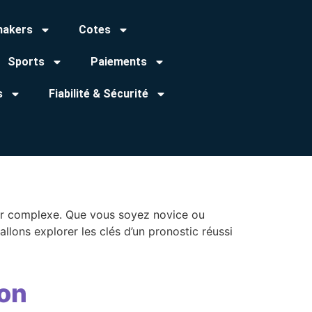
makers
Cotes
Sports
Paiements
s
Fiabilité & Sécurité
érer complexe. Que vous soyez novice ou
llons explorer les clés d’un pronostic réussi
bon