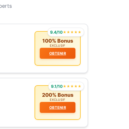
perts
9.4/10
★★★★★
100% Bonus
EXCLUSIF
OBTENIR
9.1/10
★★★★★
200% Bonus
EXCLUSIF
OBTENIR