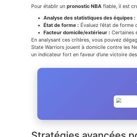
Pour établir un
pronostic NBA
fiable, il est 
Analyse des statistiques des équipes :
État de forme :
Évaluez l’état de forme 
Facteur domicile/extérieur :
Certaines é
En analysant ces critères, vous pouvez déga
State Warriors jouent à domicile contre les N
un indicateur fort en faveur d’une victoire des
Stratégies avancées p