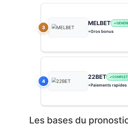
MELBET
GÉNÉR
3
Gros bonus
22BET
COMPLET
4
Paiements rapides
Les bases du pronosti