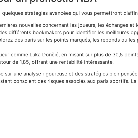
ci quelques stratégies avancées qui vous permettront d’affi
nières nouvelles concernant les joueurs, les échanges et le
s différents bookmakers pour identifier les meilleures opp
lorez des paris sur les points marqués, les rebonds ou les 
oueur comme Luka Dončić, en misant sur plus de 30,5 point
tour de 1,85, offrant une rentabilité intéressante.
e sur une analyse rigoureuse et des stratégies bien pensées.
tant conscient des risques associés aux paris sportifs. La