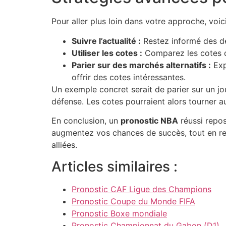
Pour aller plus loin dans votre approche, voi
Suivre l’actualité :
Restez informé des der
Utiliser les cotes :
Comparez les cotes de
Parier sur des marchés alternatifs :
Exp
offrir des cotes intéressantes.
Un exemple concret serait de parier sur un j
défense. Les cotes pourraient alors tourner au
En conclusion, un
pronostic NBA
réussi repos
augmentez vos chances de succès, tout en res
alliées.
Articles similaires :
Pronostic CAF Ligue des Champions
Pronostic Coupe du Monde FIFA
Pronostic Boxe mondiale
Pronostic Championnat du Gabon (D1)