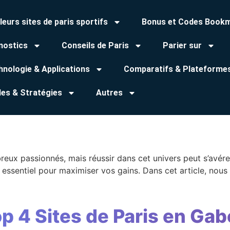
leurs sites de paris sportifs
Bonus et Codes Book
nostics
Conseils de Paris
Parier sur
hnologie & Applications
Comparatifs & Plateforme
des & Stratégies
Autres
mbreux passionnés, mais réussir dans cet univers peut s’av
 essentiel pour maximiser vos gains. Dans cet article, nous a
p 4 Sites de Paris en Ga