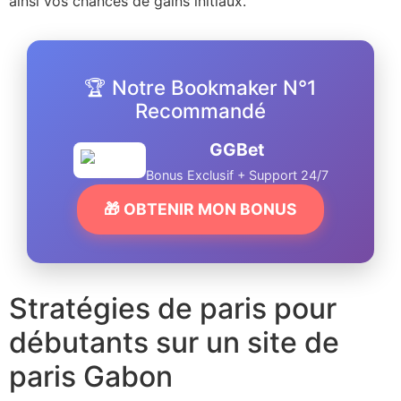
ainsi vos chances de gains initiaux.
🏆 Notre Bookmaker N°1
Recommandé
GGBet
Bonus Exclusif + Support 24/7
🎁 OBTENIR MON BONUS
Stratégies de paris pour
débutants sur un site de
paris Gabon