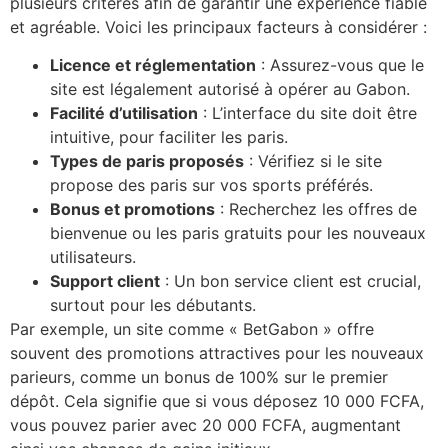
plusieurs critères afin de garantir une expérience fiable
et agréable. Voici les principaux facteurs à considérer :
Licence et réglementation
: Assurez-vous que le
site est légalement autorisé à opérer au Gabon.
Facilité d’utilisation
: L’interface du site doit être
intuitive, pour faciliter les paris.
Types de paris proposés
: Vérifiez si le site
propose des paris sur vos sports préférés.
Bonus et promotions
: Recherchez les offres de
bienvenue ou les paris gratuits pour les nouveaux
utilisateurs.
Support client
: Un bon service client est crucial,
surtout pour les débutants.
Par exemple, un site comme « BetGabon » offre
souvent des promotions attractives pour les nouveaux
parieurs, comme un bonus de 100% sur le premier
dépôt. Cela signifie que si vous déposez 10 000 FCFA,
vous pouvez parier avec 20 000 FCFA, augmentant