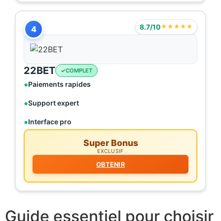
8.7/10
★★★★★
4
22BET
COMPLET
Paiements rapides
Support expert
Interface pro
Super Bonus
EXCLUSIF
OBTENIR
Guide essentiel pour choisir