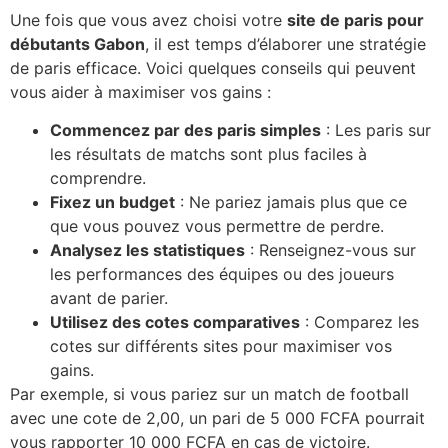
Une fois que vous avez choisi votre
site de paris pour
débutants Gabon
, il est temps d’élaborer une stratégie
de paris efficace. Voici quelques conseils qui peuvent
vous aider à maximiser vos gains :
Commencez par des paris simples
: Les paris sur
les résultats de matchs sont plus faciles à
comprendre.
Fixez un budget
: Ne pariez jamais plus que ce
que vous pouvez vous permettre de perdre.
Analysez les statistiques
: Renseignez-vous sur
les performances des équipes ou des joueurs
avant de parier.
Utilisez des cotes comparatives
: Comparez les
cotes sur différents sites pour maximiser vos
gains.
Par exemple, si vous pariez sur un match de football
avec une cote de 2,00, un pari de 5 000 FCFA pourrait
vous rapporter 10 000 FCFA en cas de victoire.