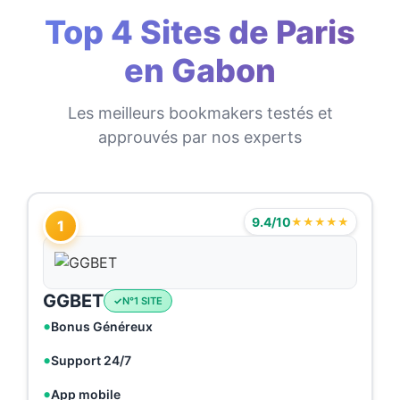
Top 4 Sites de Paris
en Gabon
Les meilleurs bookmakers testés et
approuvés par nos experts
9.4/10
★★★★★
1
GGBET
N°1 SITE
Bonus Généreux
Support 24/7
App mobile