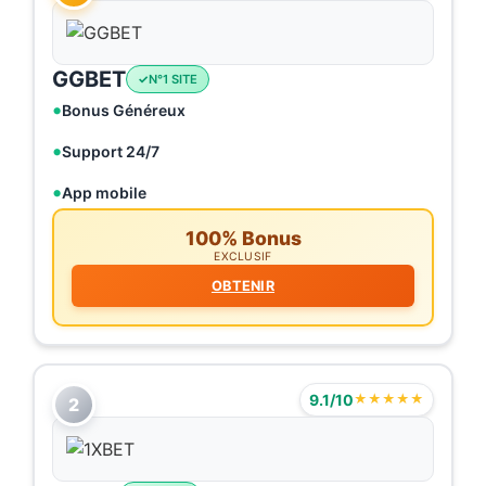
GGBET
N°1 SITE
Bonus Généreux
Support 24/7
App mobile
100% Bonus
EXCLUSIF
OBTENIR
9.1/10
★★★★★
2