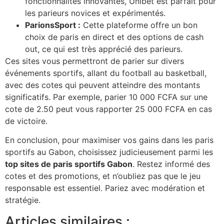
fonctionnalités innovantes, Unibet est parfait pour
les parieurs novices et expérimentés.
ParionsSport :
Cette plateforme offre un bon
choix de paris en direct et des options de cash
out, ce qui est très apprécié des parieurs.
Ces sites vous permettront de parier sur divers
événements sportifs, allant du football au basketball,
avec des cotes qui peuvent atteindre des montants
significatifs. Par exemple, parier 10 000 FCFA sur une
cote de 2.50 peut vous rapporter 25 000 FCFA en cas
de victoire.
En conclusion, pour maximiser vos gains dans les paris
sportifs au Gabon, choisissez judicieusement parmi les
top sites de paris sportifs Gabon
. Restez informé des
cotes et des promotions, et n’oubliez pas que le jeu
responsable est essentiel. Pariez avec modération et
stratégie.
Articles similaires :