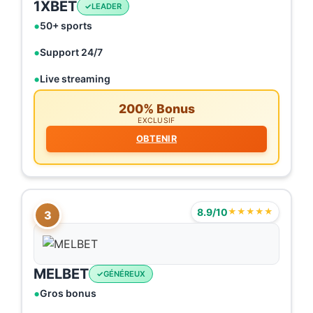
1XBET
LEADER
50+ sports
Support 24/7
Live streaming
200% Bonus
EXCLUSIF
OBTENIR
8.9/10
★★★★★
3
MELBET
GÉNÉREUX
Gros bonus