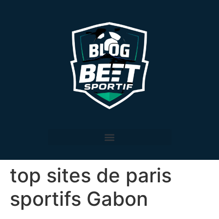
top sites de paris
sportifs Gabon