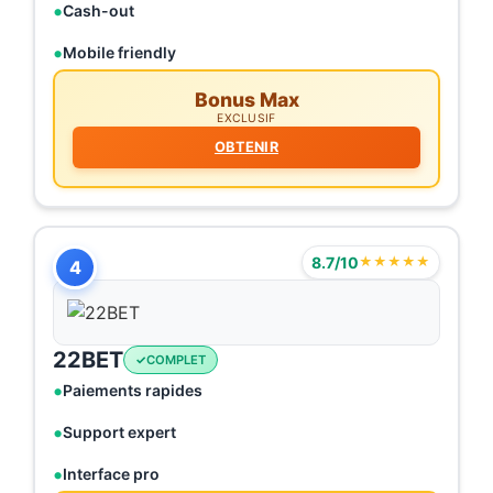
Cash-out
Mobile friendly
Bonus Max
EXCLUSIF
OBTENIR
8.7/10
★★★★★
4
22BET
COMPLET
Paiements rapides
Support expert
Interface pro