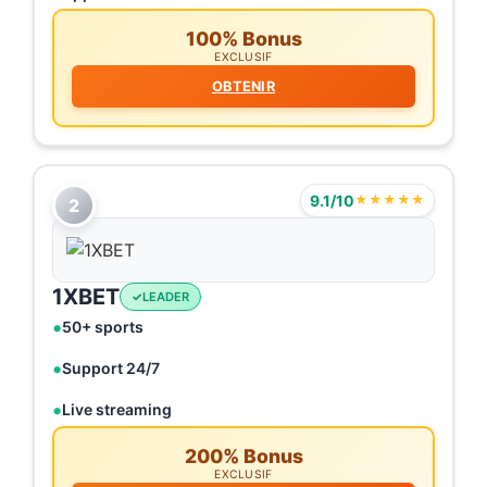
100% Bonus
EXCLUSIF
OBTENIR
9.1/10
★★★★★
2
1XBET
LEADER
50+ sports
Support 24/7
Live streaming
200% Bonus
EXCLUSIF