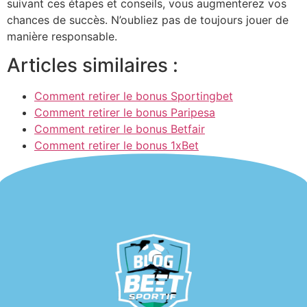
suivant ces étapes et conseils, vous augmenterez vos
chances de succès. N’oubliez pas de toujours jouer de
manière responsable.
Articles similaires :
Comment retirer le bonus Sportingbet
Comment retirer le bonus Paripesa
Comment retirer le bonus Betfair
Comment retirer le bonus 1xBet