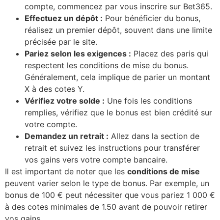
compte, commencez par vous inscrire sur Bet365.
Effectuez un dépôt :
Pour bénéficier du bonus,
réalisez un premier dépôt, souvent dans une limite
précisée par le site.
Pariez selon les exigences :
Placez des paris qui
respectent les conditions de mise du bonus.
Généralement, cela implique de parier un montant
X à des cotes Y.
Vérifiez votre solde :
Une fois les conditions
remplies, vérifiez que le bonus est bien crédité sur
votre compte.
Demandez un retrait :
Allez dans la section de
retrait et suivez les instructions pour transférer
vos gains vers votre compte bancaire.
Il est important de noter que les
conditions de mise
peuvent varier selon le type de bonus. Par exemple, un
bonus de 100 € peut nécessiter que vous pariez 1 000 €
à des cotes minimales de 1.50 avant de pouvoir retirer
vos gains.