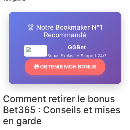
🏆 Notre Bookmaker N°1
Recommandé
GGBet
Bonus Exclusif + Support 24/7
🎁 OBTENIR MON BONUS
Comment retirer le bonus
Bet365 : Conseils et mises
en garde