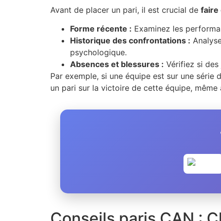
Avant de placer un pari, il est crucial de
fair
Forme récente :
Examinez les performan
Historique des confrontations :
Analyse
psychologique.
Absences et blessures :
Vérifiez si des
Par exemple, si une équipe est sur une série de
un pari sur la victoire de cette équipe, même
Conseils paris CAN : C