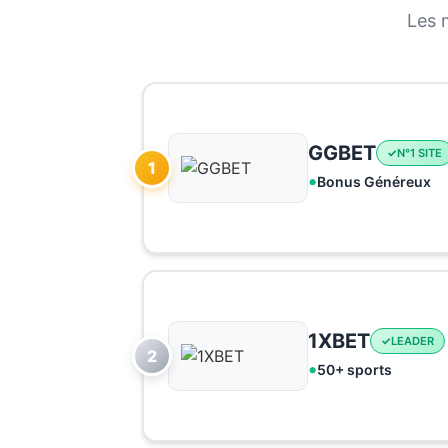
Les 
GGBET
N°1 SITE
1
Bonus Généreux
1XBET
LEADER
2
50+ sports