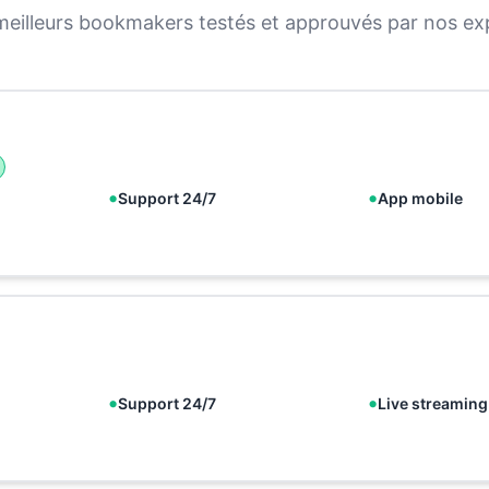
meilleurs bookmakers testés et approuvés par nos ex
Support 24/7
App mobile
Support 24/7
Live streaming