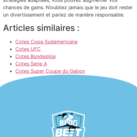
stratégies adaptées, vous pouvez augmenter vos
chances de gains. N’oubliez jamais que le jeu doit rester
un divertissement et pariez de manière responsable.
Articles similaires :
Cotes Copa Sudamericana
Cotes UFC
Cotes Bundesliga
Cotes Serie A
Cotes Super Coupe du Gabon