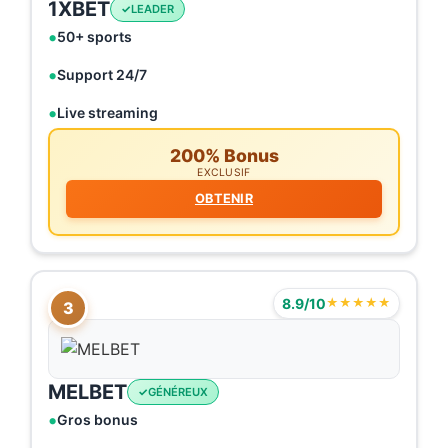
1XBET
LEADER
50+ sports
Support 24/7
Live streaming
200% Bonus
EXCLUSIF
OBTENIR
8.9/10
★★★★★
3
MELBET
GÉNÉREUX
Gros bonus