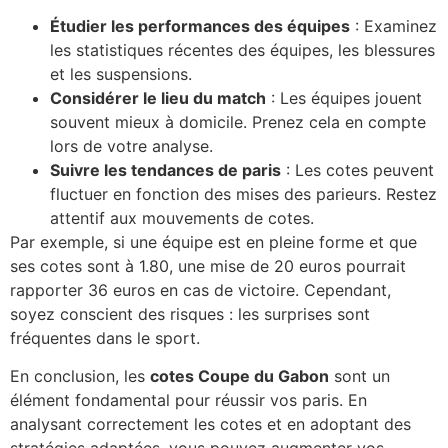
Étudier les performances des équipes
: Examinez
les statistiques récentes des équipes, les blessures
et les suspensions.
Considérer le lieu du match
: Les équipes jouent
souvent mieux à domicile. Prenez cela en compte
lors de votre analyse.
Suivre les tendances de paris
: Les cotes peuvent
fluctuer en fonction des mises des parieurs. Restez
attentif aux mouvements de cotes.
Par exemple, si une équipe est en pleine forme et que
ses cotes sont à 1.80, une mise de 20 euros pourrait
rapporter 36 euros en cas de victoire. Cependant,
soyez conscient des risques : les surprises sont
fréquentes dans le sport.
En conclusion, les
cotes Coupe du Gabon
sont un
élément fondamental pour réussir vos paris. En
analysant correctement les cotes et en adoptant des