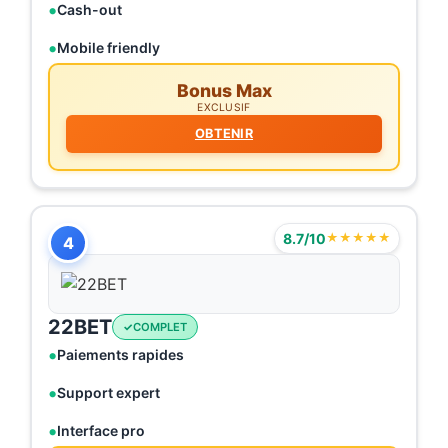
Cash-out
Mobile friendly
Bonus Max
EXCLUSIF
OBTENIR
8.7/10
★★★★★
4
22BET
COMPLET
Paiements rapides
Support expert
Interface pro