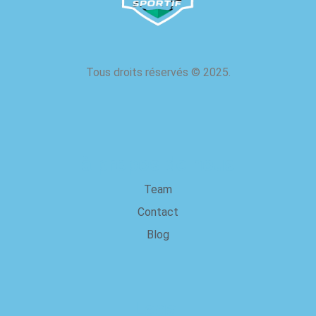
Tous droits réservés
©
2025.
à propos de nous
Team
Contact
Blog
Legal