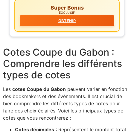
Super Bonus
EXCLUSIF
OBTENIR
Cotes Coupe du Gabon :
Comprendre les différents
types de cotes
Les
cotes Coupe du Gabon
peuvent varier en fonction
des bookmakers et des événements. Il est crucial de
bien comprendre les différents types de cotes pour
faire des choix éclairés. Voici les principaux types de
cotes que vous rencontrerez :
Cotes décimales
: Représentent le montant total