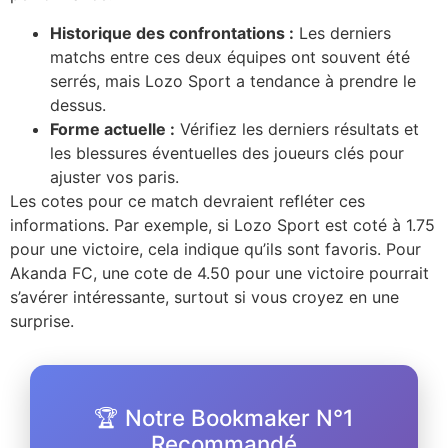
Historique des confrontations :
Les derniers
matchs entre ces deux équipes ont souvent été
serrés, mais Lozo Sport a tendance à prendre le
dessus.
Forme actuelle :
Vérifiez les derniers résultats et
les blessures éventuelles des joueurs clés pour
ajuster vos paris.
Les cotes pour ce match devraient refléter ces
informations. Par exemple, si Lozo Sport est coté à 1.75
pour une victoire, cela indique qu’ils sont favoris. Pour
Akanda FC, une cote de 4.50 pour une victoire pourrait
s’avérer intéressante, surtout si vous croyez en une
surprise.
🏆 Notre Bookmaker N°1
Recommandé