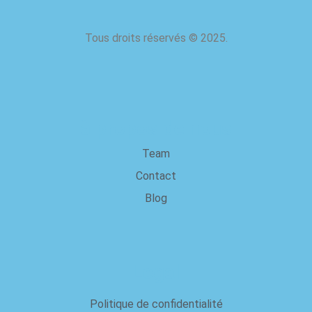
Tous droits réservés
©
2025.
à propos de nous
Team
Contact
Blog
Legal
Politique de confidentialité