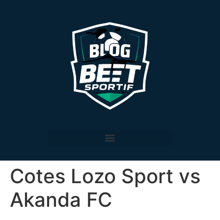
Cotes Lozo Sport vs
Akanda FC