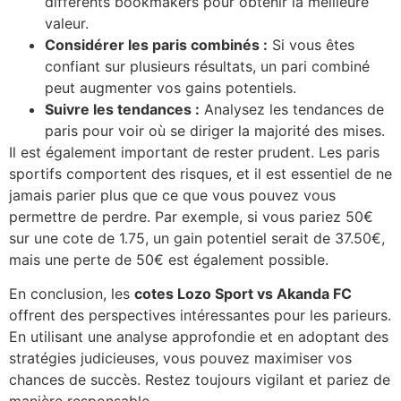
différents bookmakers pour obtenir la meilleure
valeur.
Considérer les paris combinés :
Si vous êtes
confiant sur plusieurs résultats, un pari combiné
peut augmenter vos gains potentiels.
Suivre les tendances :
Analysez les tendances de
paris pour voir où se diriger la majorité des mises.
Il est également important de rester prudent. Les paris
sportifs comportent des risques, et il est essentiel de ne
jamais parier plus que ce que vous pouvez vous
permettre de perdre. Par exemple, si vous pariez 50€
sur une cote de 1.75, un gain potentiel serait de 37.50€,
mais une perte de 50€ est également possible.
En conclusion, les
cotes Lozo Sport vs Akanda FC
offrent des perspectives intéressantes pour les parieurs.
En utilisant une analyse approfondie et en adoptant des
stratégies judicieuses, vous pouvez maximiser vos
chances de succès. Restez toujours vigilant et pariez de