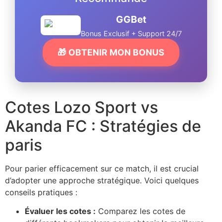
GGBet
Bonus Exclusif + Support 24/7
🎁 OBTENIR MON BONUS
Cotes Lozo Sport vs
Akanda FC : Stratégies de
paris
Pour parier efficacement sur ce match, il est crucial
d’adopter une approche stratégique. Voici quelques
conseils pratiques :
Évaluer les cotes :
Comparez les cotes de