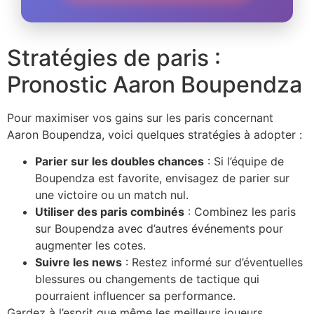
Stratégies de paris :
Pronostic Aaron Boupendza
Pour maximiser vos gains sur les paris concernant
Aaron Boupendza, voici quelques stratégies à adopter :
Parier sur les doubles chances
: Si l’équipe de
Boupendza est favorite, envisagez de parier sur
une victoire ou un match nul.
Utiliser des paris combinés
: Combinez les paris
sur Boupendza avec d’autres événements pour
augmenter les cotes.
Suivre les news
: Restez informé sur d’éventuelles
blessures ou changements de tactique qui
pourraient influencer sa performance.
Gardez à l’esprit que même les meilleurs joueurs