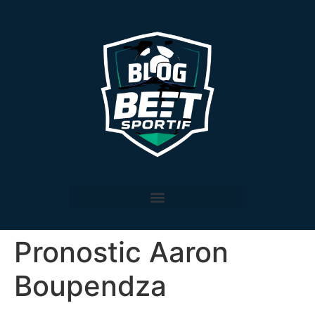
Pronostic Aaron
Boupendza