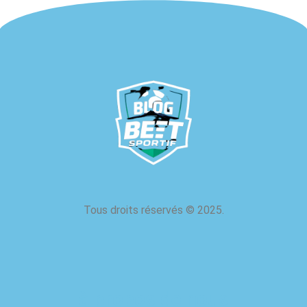
Tous droits réservés
©
2025.
à propos de nous