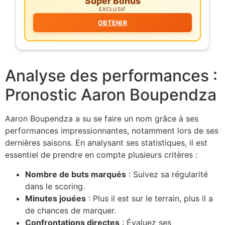
Super Bonus
EXCLUSIF
OBTENIR
Analyse des performances :
Pronostic Aaron Boupendza
Aaron Boupendza a su se faire un nom grâce à ses
performances impressionnantes, notamment lors de ses
dernières saisons. En analysant ses statistiques, il est
essentiel de prendre en compte plusieurs critères :
Nombre de buts marqués
: Suivez sa régularité
dans le scoring.
Minutes jouées
: Plus il est sur le terrain, plus il a
de chances de marquer.
Confrontations directes
: Évaluez ses