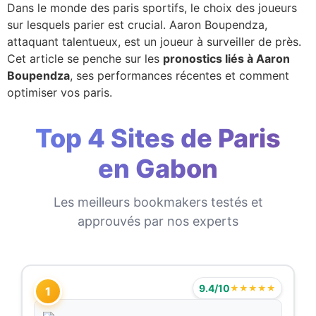
Dans le monde des paris sportifs, le choix des joueurs
sur lesquels parier est crucial. Aaron Boupendza,
attaquant talentueux, est un joueur à surveiller de près.
Cet article se penche sur les
pronostics liés à Aaron
Boupendza
, ses performances récentes et comment
optimiser vos paris.
Top 4 Sites de Paris
en Gabon
Les meilleurs bookmakers testés et
approuvés par nos experts
9.4/10
★★★★★
1