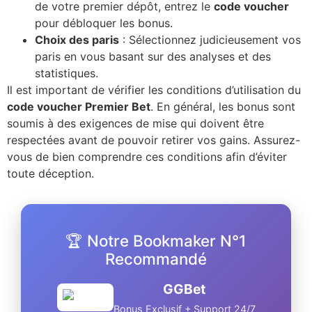
de votre premier dépôt, entrez le
code voucher
pour débloquer les bonus.
Choix des paris
: Sélectionnez judicieusement vos
paris en vous basant sur des analyses et des
statistiques.
Il est important de vérifier les conditions d’utilisation du
code voucher Premier Bet
. En général, les bonus sont
soumis à des exigences de mise qui doivent être
respectées avant de pouvoir retirer vos gains. Assurez-
vous de bien comprendre ces conditions afin d’éviter
toute déception.
🏆 Notre Bookmaker N°1
Recommandé
GGBet
Bonus Exclusif + Support 24/7