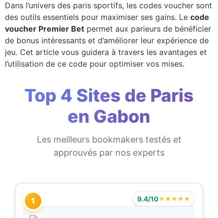
Dans l’univers des paris sportifs, les codes voucher sont
des outils essentiels pour maximiser ses gains. Le
code
voucher Premier Bet
permet aux parieurs de bénéficier
de bonus intéressants et d’améliorer leur expérience de
jeu. Cet article vous guidera à travers les avantages et
l’utilisation de ce code pour optimiser vos mises.
Top 4 Sites de Paris
en Gabon
Les meilleurs bookmakers testés et
approuvés par nos experts
9.4/10
★★★★★
1