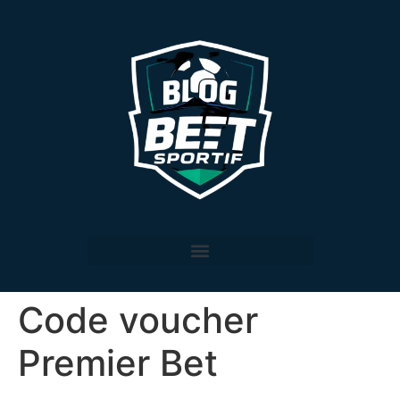
Code voucher
Premier Bet