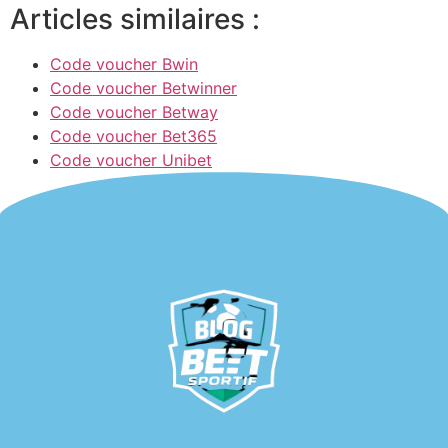
Articles similaires :
Code voucher Bwin
Code voucher Betwinner
Code voucher Betway
Code voucher Bet365
Code voucher Unibet