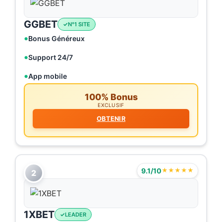
GGBET
N°1 SITE
Bonus Généreux
Support 24/7
App mobile
100% Bonus
EXCLUSIF
OBTENIR
9.1/10
★★★★★
2
1XBET
LEADER