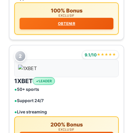
100% Bonus
EXCLUSIF
OBTENIR
9.1/10
★★★★★
2
1XBET
LEADER
50+ sports
Support 24/7
Live streaming
200% Bonus
EXCLUSIF