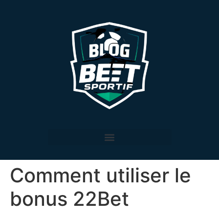
Comment utiliser le
bonus 22Bet